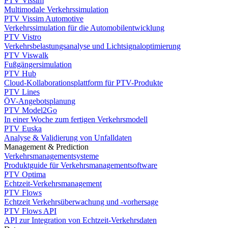
PTV Vissim
Multimodale Verkehrssimulation
PTV Vissim Automotive
Verkehrssimulation für die Automobilentwicklung
PTV Vistro
Verkehrsbelastungsanalyse und Lichtsignaloptimierung
PTV Viswalk
Fußgängersimulation
PTV Hub
Cloud-Kollaborationsplattform für PTV-Produkte
PTV Lines
ÖV-Angebotsplanung
PTV Model2Go
In einer Woche zum fertigen Verkehrsmodell
PTV Euska
Analyse & Validierung von Unfalldaten
Management & Prediction
Verkehrsmanagementsysteme
Produktguide für Verkehrsmanagementsoftware
PTV Optima
Echtzeit-Verkehrsmanagement
PTV Flows
Echtzeit Verkehrsüberwachung und -vorhersage
PTV Flows API
API zur Integration von Echtzeit-Verkehrsdaten