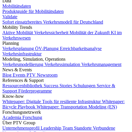
Data
Mobilitätsdaten
Produktguide für Mobilitätsdaten
Validate
Sofort einsatzbereites Verkehrsmodell für Deutschland
Mobility Trends
Aktive Mobilität
Verkehrssicherheit
Mobilität der Zukunft
KI im
Verkehrswesen
Planning
Verkehrsplanung
ÖV-Planung
Erreichbarkeitsanalyse
Verkehrsinfrastruktur
Modeling, Simulation, Operations
Verkehrsmodellierung
Verkehrssimulation
Verkehrsmanagement
News & Events
Blog
Events
PTV Newsroom
References & Support
Ressourcenbibliothek
Success Stories
Schulungen
Service &
Support
Förderprogramme
Know-how
Whitepaper: Digitale Tools für resiliente Infrastruktur
Whitepaper:
Bicycle Playbook
Whitepaper: Transportation Modeling (EN)
Forschungsnetzwerk
Academia
Forschung
Über PTV Group
Unternehmensprofil
Leadership Team
Standorte
Verbundene