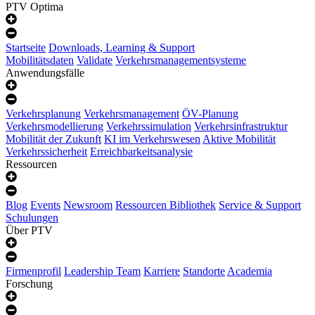
PTV Optima
Startseite
Downloads, Learning & Support
Mobilitätsdaten
Validate
Verkehrsmanagementsysteme
Anwendungsfälle
Verkehrsplanung
Verkehrsmanagement
ÖV-Planung
Verkehrsmodellierung
Verkehrssimulation
Verkehrsinfrastruktur
Mobilität der Zukunft
KI im Verkehrswesen
Aktive Mobilität
Verkehrssicherheit
Erreichbarkeitsanalysie
Ressourcen
Blog
Events
Newsroom
Ressourcen Bibliothek
Service & Support
Schulungen
Über PTV
Firmenprofil
Leadership Team
Karriere
Standorte
Academia
Forschung