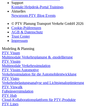
Support
Kontakt
Helpdesk-Portal
Trainings
Aktuelles
Newsroom
PTV Blog
Events
© PTV Planung Transport Verkehr GmbH 2026
Cookie-Präferenzen
AGB & Datenschutz
Trust Center
Impressum
Modeling & Planning
PTV Visum
Multimodale Verkehrsplanung & -modellierung
PTV Vissim
Multimodale Verkehrssimulation
PTV Vissim Automotive
Verkehrssimulation für die Automobilentwicklung
PTV Vistro
Verkehrsbelastungsanalyse und Lichtsignaloptimierung
PTV Viswalk
Fußgängersimulation
PTV Hub
Cloud-Kollaborationsplattform für PTV-Produkte
PTV Lines