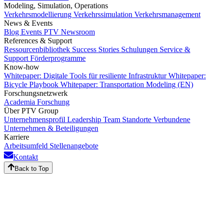
Modeling, Simulation, Operations
Verkehrsmodellierung
Verkehrssimulation
Verkehrsmanagement
News & Events
Blog
Events
PTV Newsroom
References & Support
Ressourcenbibliothek
Success Stories
Schulungen
Service &
Support
Förderprogramme
Know-how
Whitepaper: Digitale Tools für resiliente Infrastruktur
Whitepaper:
Bicycle Playbook
Whitepaper: Transportation Modeling (EN)
Forschungsnetzwerk
Academia
Forschung
Über PTV Group
Unternehmensprofil
Leadership Team
Standorte
Verbundene
Unternehmen & Beteiligungen
Karriere
Arbeitsumfeld
Stellenangebote
Kontakt
Back to Top