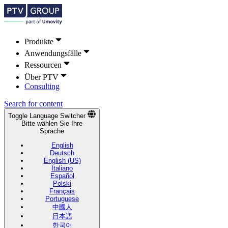
Produkte
Anwendungsfälle
Ressourcen
Über PTV
Consulting
Search for content
Toggle Language Switcher
Bitte wählen Sie Ihre
Sprache
English
Deutsch
English (US)
Italiano
Español
Polski
Français
Portuguese
中國人
日本語
한국어