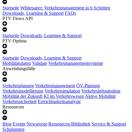
Startseite
Whitepaper: Verkehrsmanagement in 6 Schritten
Downloads, Learning & Support
FAQs
PTV Flows API
Startseite
Downloads, Learning & Support
PTV Optima
Startseite
Downloads, Learning & Support
Mobilitätsdaten
Validate
Verkehrsmanagementsysteme
Anwendungsfälle
Verkehrsplanung
Verkehrsmanagement
ÖV-Planung
Verkehrsmodellierung
Verkehrssimulation
Verkehrsinfrastruktur
Mobilität der Zukunft
KI im Verkehrswesen
Aktive Mobilität
Verkehrssicherheit
Erreichbarkeitsanalysie
Ressourcen
Blog
Events
Newsroom
Ressourcen Bibliothek
Service & Support
Schulungen