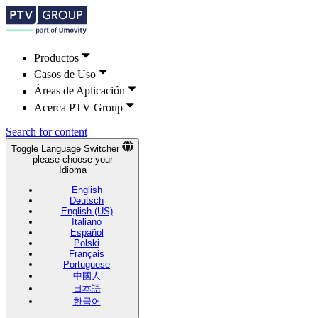
Productos
Casos de Uso
Áreas de Aplicación
Acerca PTV Group
Search for content
Toggle Language Switcher
please choose your
Idioma
English
Deutsch
English (US)
Italiano
Español
Polski
Français
Portuguese
中國人
日本語
한국어