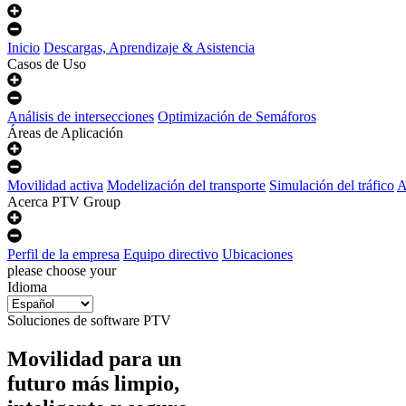
Inicio
Descargas, Aprendizaje & Asistencia
Casos de Uso
Análisis de intersecciones
Optimización de Semáforos
Áreas de Aplicación
Movilidad activa
Modelización del transporte
Simulación del tráfico
A
Acerca PTV Group
Perfil de la empresa
Equipo directivo
Ubicaciones
please choose your
Idioma
Soluciones de software PTV
Movilidad para un
futuro más limpio,