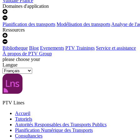
Validate France
Domaines d'application
Planification des transports
Modélisation des transports
Analyse de l'ac
Ressources
Bibliotheque
Blog
Evenements
PTV Trainings
Service et assistance
À propos de PTV Group
please choose your
Langue
PTV Lines
Accueil
Tutoriels
Autorités Responsables des Transports Publics
Planification Numérique des Transports
Consultancies