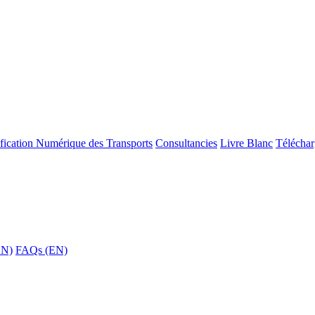
ification Numérique des Transports
Consultancies
Livre Blanc
Téléchar
EN)
FAQs (EN)