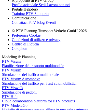
A proposito di PTV Group
Profilo aziendale
Sedi
Lavora con noi
Portale Helpdesk
Training PTV
Supporto
Comunicazione
Contattaci
PTV Blog
Eventi
© PTV Planung Transport Verkehr GmbH 2026
Preferenze Cookie
Condizioni di utilizzo e privacy
Centro di Fiducia
Colophon
Modeling & Planning
PTV Visum
Pianificazione del trasporto multimodale
PTV Vissim
Simulazione del traffico multimodale
PTV Vissim Automotive
Simulazione del traffico per i test automobilistici
PTV Viswalk
Simulazione di pedoni
PTV Hub
Cloud collaboration platform for PTV products
PTV Model2Go
Modello di trasporto pronto all'uso in una sola settimana