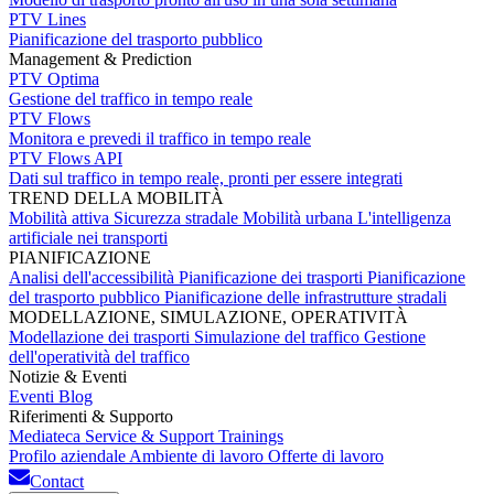
PTV Lines
Pianificazione del trasporto pubblico
Management & Prediction
PTV Optima
Gestione del traffico in tempo reale
PTV Flows
Monitora e prevedi il traffico in tempo reale
PTV Flows API
Dati sul traffico in tempo reale, pronti per essere integrati
TREND DELLA MOBILITÀ
Mobilità attiva
Sicurezza stradale
Mobilità urbana
L'intelligenza
artificiale nei transporti
PIANIFICAZIONE
Analisi dell'accessibilità
Pianificazione dei trasporti
Pianificazione
del trasporto pubblico
Pianificazione delle infrastrutture stradali
MODELLAZIONE, SIMULAZIONE, OPERATIVITÀ
Modellazione dei trasporti
Simulazione del traffico
Gestione
dell'operatività del traffico
Notizie & Eventi
Eventi
Blog
Riferimenti & Supporto
Mediateca
Service & Support
Trainings
Profilo aziendale
Ambiente di lavoro
Offerte di lavoro
Contact