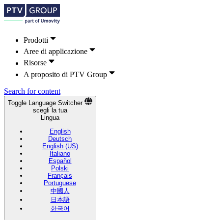
Prodotti
Aree di applicazione
Risorse
A proposito di PTV Group
Search for content
Toggle Language Switcher
scegli la tua
Lingua
English
Deutsch
English (US)
Italiano
Español
Polski
Français
Portuguese
中國人
日本語
한국어