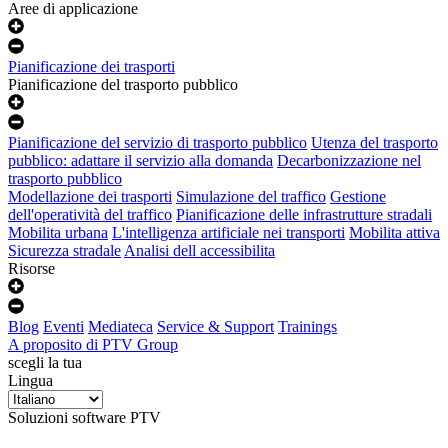
Aree di applicazione
Pianificazione dei trasporti
Pianificazione del trasporto pubblico
Pianificazione del servizio di trasporto pubblico
Utenza del trasporto
pubblico: adattare il servizio alla domanda
Decarbonizzazione nel
trasporto pubblico
Modellazione dei trasporti
Simulazione del traffico
Gestione
dell'operatività del traffico
Pianificazione delle infrastrutture stradali
Mobilita urbana
L'intelligenza artificiale nei transporti
Mobilita attiva
Sicurezza stradale
Analisi dell accessibilita
Risorse
Blog
Eventi
Mediateca
Service & Support
Trainings
A proposito di PTV Group
scegli la tua
Lingua
Soluzioni software PTV