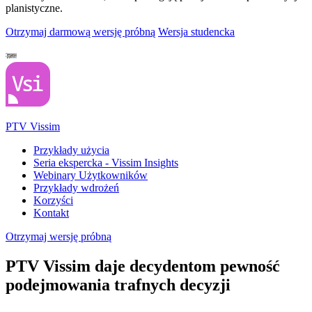
planistyczne.
Otrzymaj darmową wersję próbną
Wersja studencka
PTV Vissim
Przykłady użycia
Seria ekspercka - Vissim Insights
Webinary Użytkowników
Przykłady wdrożeń
Korzyści
Kontakt
Otrzymaj wersję próbną
PTV Vissim daje decydentom pewność
podejmowania trafnych decyzji