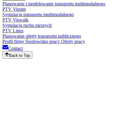
Planowanie i modelowanie transportu multimodalnego
PTV Vissim
Symulacja transportu multimodalnego
PTV Viswalk
Symulacja ruchu pieszych
PTV Lines
Planowanie oferty transportu publicznego
Profil firmy
Środowisko pracy
Oferty pracy
Contact
Back to Top