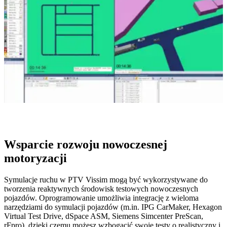
Wsparcie rozwoju nowoczesnej
motoryzacji
Symulacje ruchu w PTV Vissim mogą być wykorzystywane do
tworzenia reaktywnych środowisk testowych nowoczesnych
pojazdów. Oprogramowanie umożliwia integrację z wieloma
narzędziami do symulacji pojazdów (m.in. IPG CarMaker, Hexagon
Virtual Test Drive, dSpace ASM, Siemens Simcenter PreScan,
rFpro), dzięki czemu możesz wzbogacić swoje testy o realistyczny i