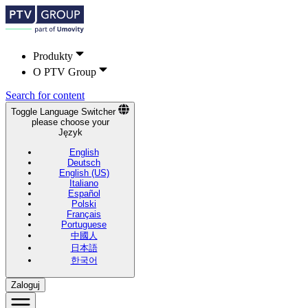
Produkty
O PTV Group
Search for content
Toggle Language Switcher
please choose your
Język
English
Deutsch
English (US)
Italiano
Español
Polski
Français
Portuguese
中國人
日本語
한국어
Zaloguj