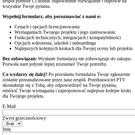
zespół pomoże Ci dobrać odpowiednie rozwiązanie i odpowie na
wszystkie Twoje pytania.
Wypełnij formularz, aby porozmawiać z nami o:
Cenach i opcjach licencjonowania
Wymaganiach Twojego projektu i jego zastosowaniu
Funkcjach technicznych, integracjach i kompatybilności
Opcjach wdrożenia, szkoleń i onboardingu
Najlepszych kolejnych krokach dla Twojej oceny lub projektu
Bez zobowiązań:
Wysłanie formularza nie zobowiązuje do zakupu.
Pozwala nam jedynie lepiej zrozumieć Twoje potrzeby.
Co wydarzy się dalej?
Po przesłaniu formularza Twoje zgłoszenie
zostanie przeanalizowane przez nasz zespół. Przedstawiciel PTV
skontaktuje się z Tobą, aby odpowiedzieć na Twoje pytania,
omówić Twoje wymagania i zaproponować najlepsze kolejne kroki
dla Twojego projektu.
E-Mail
Zwrot grzecznościowy
Imię