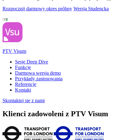
Rozpocznij darmowy okres próbny
Wersja Studencka
PTV Visum
Sesje Deep Dive
Funkcje
Darmowa wersja demo
Przykłady zastosowania
Referencje
Kontakt
Skontaktuj się z nami
Klienci zadowoleni z PTV Visum