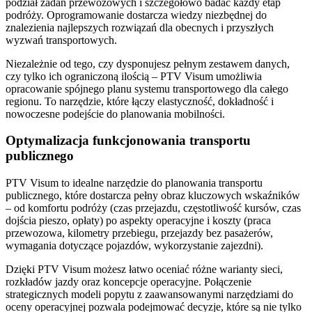
podział zadań przewozowych i szczegółowo badać każdy etap
podróży. Oprogramowanie dostarcza wiedzy niezbędnej do
znalezienia najlepszych rozwiązań dla obecnych i przyszłych
wyzwań transportowych.
Niezależnie od tego, czy dysponujesz pełnym zestawem danych,
czy tylko ich ograniczoną ilością – PTV Visum umożliwia
opracowanie spójnego planu systemu transportowego dla całego
regionu. To narzędzie, które łączy elastyczność, dokładność i
nowoczesne podejście do planowania mobilności.
Optymalizacja funkcjonowania transportu
publicznego
PTV Visum to idealne narzędzie do planowania transportu
publicznego, które dostarcza pełny obraz kluczowych wskaźników
– od komfortu podróży (czas przejazdu, częstotliwość kursów, czas
dojścia pieszo, opłaty) po aspekty operacyjne i koszty (praca
przewozowa, kilometry przebiegu, przejazdy bez pasażerów,
wymagania dotyczące pojazdów, wykorzystanie zajezdni).
Dzięki PTV Visum możesz łatwo oceniać różne warianty sieci,
rozkładów jazdy oraz koncepcje operacyjne. Połączenie
strategicznych modeli popytu z zaawansowanymi narzędziami do
oceny operacyjnej pozwala podejmować decyzje, które są nie tylko