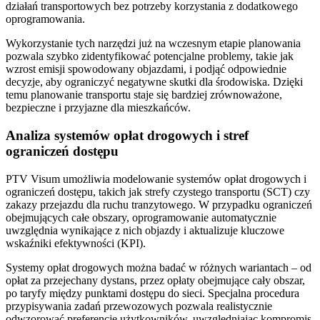
działań transportowych bez potrzeby korzystania z dodatkowego
oprogramowania.
Wykorzystanie tych narzędzi już na wczesnym etapie planowania
pozwala szybko zidentyfikować potencjalne problemy, takie jak
wzrost emisji spowodowany objazdami, i podjąć odpowiednie
decyzje, aby ograniczyć negatywne skutki dla środowiska. Dzięki
temu planowanie transportu staje się bardziej zrównoważone,
bezpieczne i przyjazne dla mieszkańców.
Analiza systemów opłat drogowych i stref
ograniczeń dostępu
PTV Visum umożliwia modelowanie systemów opłat drogowych i
ograniczeń dostępu, takich jak strefy czystego transportu (SCT) czy
zakazy przejazdu dla ruchu tranzytowego. W przypadku ograniczeń
obejmujących całe obszary, oprogramowanie automatycznie
uwzględnia wynikające z nich objazdy i aktualizuje kluczowe
wskaźniki efektywności (KPI).
Systemy opłat drogowych można badać w różnych wariantach – od
opłat za przejechany dystans, przez opłaty obejmujące cały obszar,
po taryfy między punktami dostępu do sieci. Specjalna procedura
przypisywania zadań przewozowych pozwala realistycznie
odwzorować preferencje użytkowników, uwzględniając kompromis