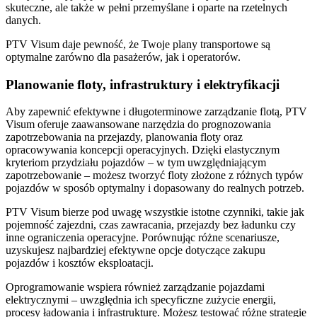
skuteczne, ale także w pełni przemyślane i oparte na rzetelnych
danych.
PTV Visum daje pewność, że Twoje plany transportowe są
optymalne zarówno dla pasażerów, jak i operatorów.
Planowanie floty, infrastruktury i elektryfikacji
Aby zapewnić efektywne i długoterminowe zarządzanie flotą, PTV
Visum oferuje zaawansowane narzędzia do prognozowania
zapotrzebowania na przejazdy, planowania floty oraz
opracowywania koncepcji operacyjnych. Dzięki elastycznym
kryteriom przydziału pojazdów – w tym uwzględniającym
zapotrzebowanie – możesz tworzyć floty złożone z różnych typów
pojazdów w sposób optymalny i dopasowany do realnych potrzeb.
PTV Visum bierze pod uwagę wszystkie istotne czynniki, takie jak
pojemność zajezdni, czas zawracania, przejazdy bez ładunku czy
inne ograniczenia operacyjne. Porównując różne scenariusze,
uzyskujesz najbardziej efektywne opcje dotyczące zakupu
pojazdów i kosztów eksploatacji.
Oprogramowanie wspiera również zarządzanie pojazdami
elektrycznymi – uwzględnia ich specyficzne zużycie energii,
procesy ładowania i infrastrukturę. Możesz testować różne strategie