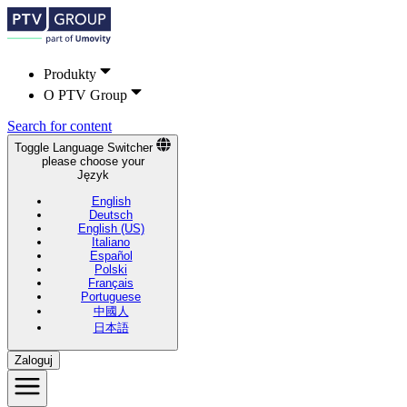
Produkty
O PTV Group
Search for content
Toggle Language Switcher
please choose your
Język
English
Deutsch
English (US)
Italiano
Español
Polski
Français
Portuguese
中國人
日本語
Zaloguj