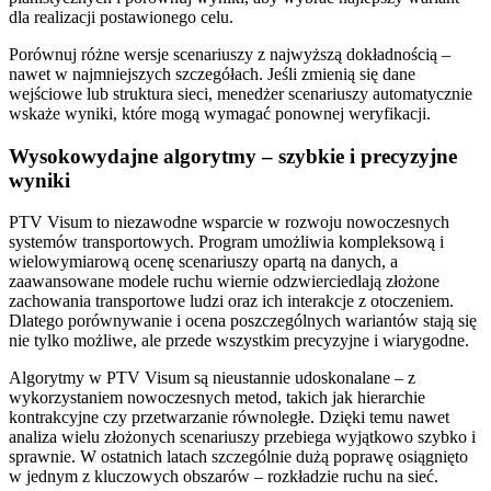
dla realizacji postawionego celu.
Porównuj różne wersje scenariuszy z najwyższą dokładnością –
nawet w najmniejszych szczegółach. Jeśli zmienią się dane
wejściowe lub struktura sieci, menedżer scenariuszy automatycznie
wskaże wyniki, które mogą wymagać ponownej weryfikacji.
Wysokowydajne algorytmy – szybkie i precyzyjne
wyniki
PTV Visum to niezawodne wsparcie w rozwoju nowoczesnych
systemów transportowych. Program umożliwia kompleksową i
wielowymiarową ocenę scenariuszy opartą na danych, a
zaawansowane modele ruchu wiernie odzwierciedlają złożone
zachowania transportowe ludzi oraz ich interakcje z otoczeniem.
Dlatego porównywanie i ocena poszczególnych wariantów stają się
nie tylko możliwe, ale przede wszystkim precyzyjne i wiarygodne.
Algorytmy w PTV Visum są nieustannie udoskonalane – z
wykorzystaniem nowoczesnych metod, takich jak hierarchie
kontrakcyjne czy przetwarzanie równoległe. Dzięki temu nawet
analiza wielu złożonych scenariuszy przebiega wyjątkowo szybko i
sprawnie. W ostatnich latach szczególnie dużą poprawę osiągnięto
w jednym z kluczowych obszarów – rozkładzie ruchu na sieć.