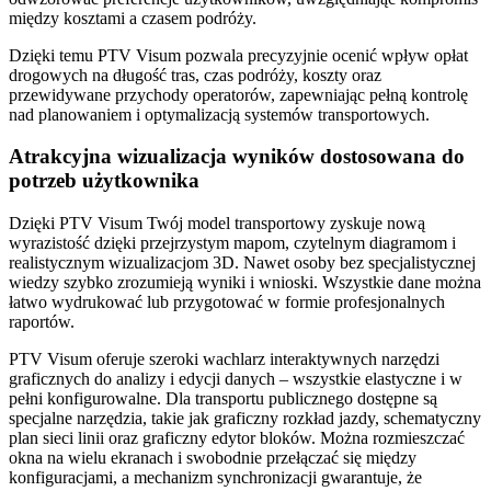
między kosztami a czasem podróży.
Dzięki temu PTV Visum pozwala precyzyjnie ocenić wpływ opłat
drogowych na długość tras, czas podróży, koszty oraz
przewidywane przychody operatorów, zapewniając pełną kontrolę
nad planowaniem i optymalizacją systemów transportowych.
Atrakcyjna wizualizacja wyników dostosowana do
potrzeb użytkownika
Dzięki PTV Visum Twój model transportowy zyskuje nową
wyrazistość dzięki przejrzystym mapom, czytelnym diagramom i
realistycznym wizualizacjom 3D. Nawet osoby bez specjalistycznej
wiedzy szybko zrozumieją wyniki i wnioski. Wszystkie dane można
łatwo wydrukować lub przygotować w formie profesjonalnych
raportów.
PTV Visum oferuje szeroki wachlarz interaktywnych narzędzi
graficznych do analizy i edycji danych – wszystkie elastyczne i w
pełni konfigurowalne. Dla transportu publicznego dostępne są
specjalne narzędzia, takie jak graficzny rozkład jazdy, schematyczny
plan sieci linii oraz graficzny edytor bloków. Można rozmieszczać
okna na wielu ekranach i swobodnie przełączać się między
konfiguracjami, a mechanizm synchronizacji gwarantuje, że