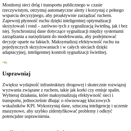
Monitoruj sieci dróg i transportu publicznego w czasie
rzeczywistym, otrzymuj automatyczne alerty i korzystaj z pełnego
wsparcia decyzyjnego, aby proaktywnie zarządzać ruchem.
Zapewnij płynność ruchu dzięki inteligentnej optymalizacji
skrzyżowań i rond – zarówno tych z sygnalizacją świetlną, jak i bez
niej. Synchronizuj dane dotyczące sygnalizacji między systemami
zarządzania a narzędziami do modelowania, aby podejmować
decyzje oparte na faktach. Maksymalizuj efektywność ruchu na
pojedynczych skrzyżowaniach i w całych sieciach dzięki
adaptacyjnej, inteligentnej kontroli sygnalizacji świetlnej.
Usprawniaj
Zwiększ wydajność infrastruktury drogowej i skutecznie rozwiązuj
wyzwania związane z ruchem, takie jak korki czy emisje spalin.
Wybieraj działania, które maksymalizują efektywność sieci i
transportu, jednocześnie dbając o równowagę kluczowych
wskaźników KPI. Wykorzystaj dane, sztuczną inteligencję i uczenie
maszynowe, aby szybko zidentyfikować problemy i odkryć
potencjalne usprawnienia.