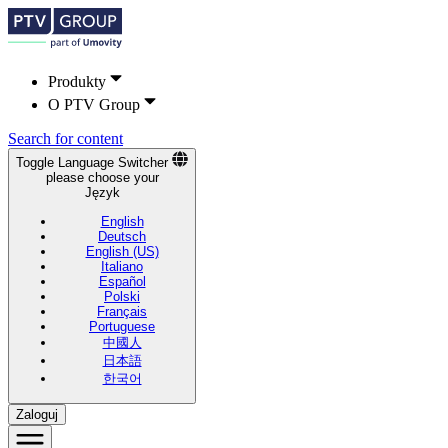
Produkty
O PTV Group
Search for content
Toggle Language Switcher
please choose your
Język
English
Deutsch
English (US)
Italiano
Español
Polski
Français
Portuguese
中國人
日本語
한국어
Zaloguj