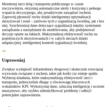
Monitoruj sieci dróg i transportu publicznego w czasie
rzeczywistym, otrzymuj automatyczne alerty i korzystaj z pełnego
wsparcia decyzyjnego, aby proaktywnie zarządzać ruchem.
Zapewnij płynność ruchu dzięki inteligentnej optymalizacji
skrzyżowań i rond – zarówno tych z sygnalizacją świetlną, jak i bez
niej. Synchronizuj dane dotyczące sygnalizacji między systemami
zarządzania a narzędziami do modelowania, aby podejmować
decyzje oparte na faktach. Maksymalizuj efektywność ruchu na
pojedynczych skrzyżowaniach i w całych sieciach dzięki
adaptacyjnej, inteligentnej kontroli sygnalizacji świetlnej.
Usprawniaj
Zwiększ wydajność infrastruktury drogowej i skutecznie rozwiązuj
wyzwania związane z ruchem, takie jak korki czy emisje spalin.
Wybieraj działania, które maksymalizują efektywność sieci i
transportu, jednocześnie dbając o równowagę kluczowych
wskaźników KPI. Wykorzystaj dane, sztuczną inteligencję i uczenie
maszynowe, aby szybko zidentyfikować problemy i odkryć
potencjalne usprawnienia.