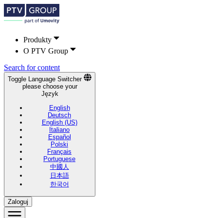
Produkty
O PTV Group
Search for content
Toggle Language Switcher
please choose your
Język
English
Deutsch
English (US)
Italiano
Español
Polski
Français
Portuguese
中國人
日本語
한국어
Zaloguj