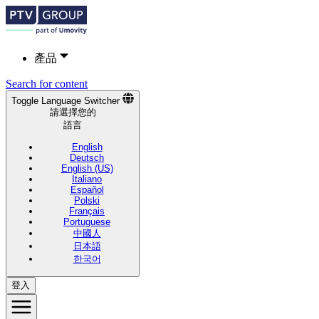
產品
Search for content
Toggle Language Switcher
請選擇您的
語言
English
Deutsch
English (US)
Italiano
Español
Polski
Français
Portuguese
中國人
日本語
한국어
登入