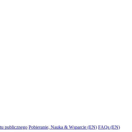
tu publicznego
Pobieranie, Nauka & Wsparcie (EN)
FAQs (EN)