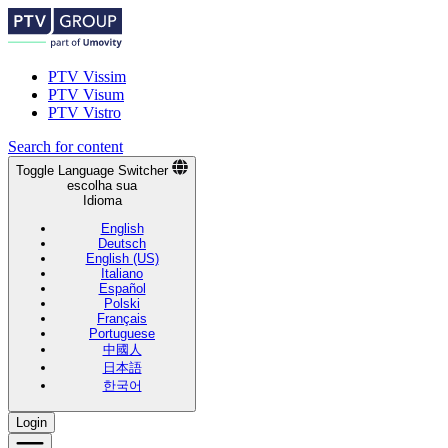
PTV Vissim
PTV Visum
PTV Vistro
Search for content
Toggle Language Switcher
escolha sua
Idioma
English
Deutsch
English (US)
Italiano
Español
Polski
Français
Portuguese
中國人
日本語
한국어
Login