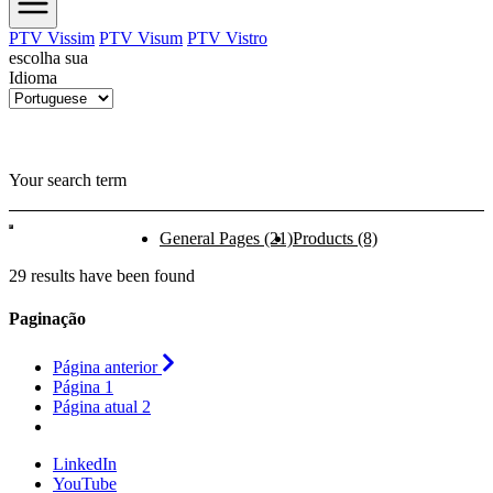
PTV Vissim
PTV Visum
PTV Vistro
escolha sua
Idioma
Your search term
General Pages
(21)
Products
(8)
29 results have been found
Paginação
Página anterior
Página
1
Página atual
2
LinkedIn
YouTube