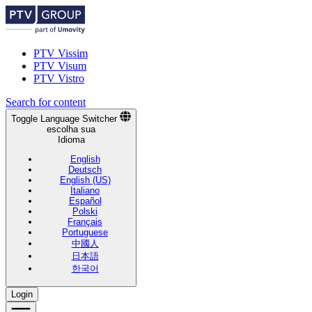
PTV Vissim
PTV Visum
PTV Vistro
Search for content
Toggle Language Switcher
escolha sua
Idioma
English
Deutsch
English (US)
Italiano
Español
Polski
Français
Portuguese
中國人
日本語
한국어
Login