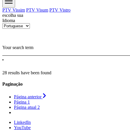
PTV Vissim
PTV Visum
PTV Vistro
escolha sua
Idioma
Your search term
28 results have been found
Paginação
Página anterior
Página
1
Página atual
2
LinkedIn
YouTube