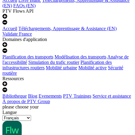
Accueil
Livre Blanc
Téléchargements, Apprentissage & Assistance
(EN)
FAQs (EN)
PTV Flows API
Accueil
Téléchargements, Apprentissage & Assistance (EN)
Validate France
Domaines d'application
Planification des transports
Modélisation des transports
Analyse de
l'accessibilité
Simulation du trafic routier
Planification des
infrastructures routiers
Mobilité urbaine
Mobilité active
Sécurité
routière
Ressources
Bibliotheque
Blog
Evenements
PTV Trainings
Service et assistance
À propos de PTV Group
please choose your
Langue