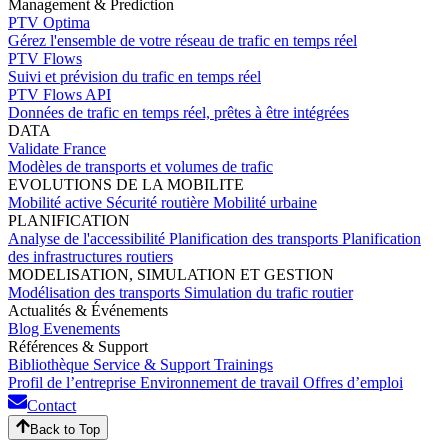
Management & Prediction
PTV Optima
Gérez l'ensemble de votre réseau de trafic en temps réel
PTV Flows
Suivi et prévision du trafic en temps réel
PTV Flows API
Données de trafic en temps réel, prêtes à être intégrées
DATA
Validate France
Modèles de transports et volumes de trafic
EVOLUTIONS DE LA MOBILITE
Mobilité active
Sécurité routière
Mobilité urbaine
PLANIFICATION
Analyse de l'accessibilité
Planification des transports
Planification
des infrastructures routiers
MODELISATION, SIMULATION ET GESTION
Modélisation des transports
Simulation du trafic routier
Actualités & Événements
Blog
Evenements
Références & Support
Bibliothèque
Service & Support
Trainings
Profil de l’entreprise
Environnement de travail
Offres d’emploi
Contact
Back to Top