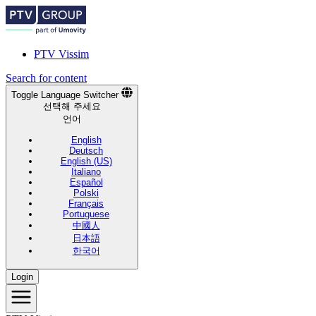
PTV Vissim
Search for content
Toggle Language Switcher
선택해 주세요
언어
English
Deutsch
English (US)
Italiano
Español
Polski
Français
Portuguese
中國人
日本語
한국어
Login