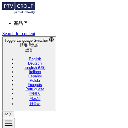
產品
Search for content
Toggle Language Switcher
請選擇您的
語言
English
Deutsch
English (US)
Italiano
Español
Polski
Français
Portuguese
中國人
日本語
한국어
登入