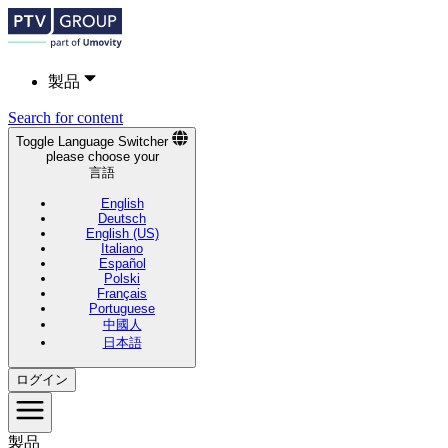
製品
Search for content
Toggle Language Switcher
please choose your
言語
English
Deutsch
English (US)
Italiano
Español
Polski
Français
Portuguese
中國人
日本語
ログイン
製品