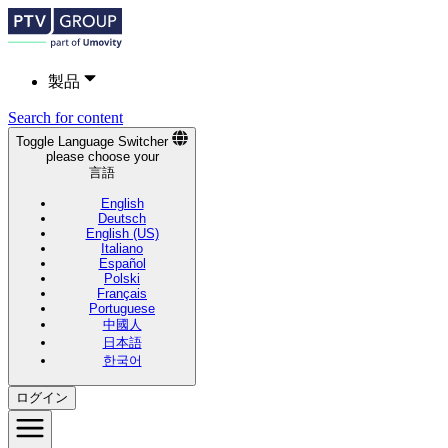
製品
Search for content
Toggle Language Switcher
please choose your
言語
English
Deutsch
English (US)
Italiano
Español
Polski
Français
Portuguese
中國人
日本語
한국어
ログイン