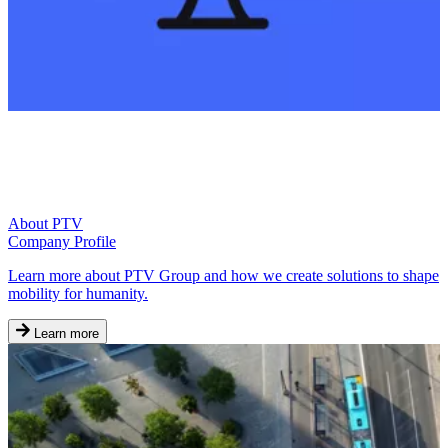
About PTV
Company Profile
Learn more about PTV Group and how we create solutions to shape
mobility for humanity.
Learn more