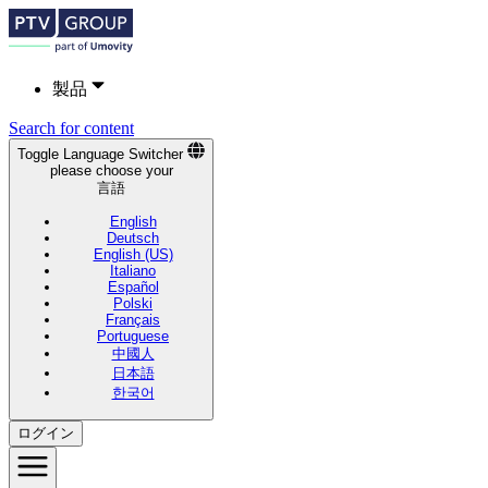
製品
Search for content
Toggle Language Switcher
please choose your
言語
English
Deutsch
English (US)
Italiano
Español
Polski
Français
Portuguese
中國人
日本語
한국어
ログイン