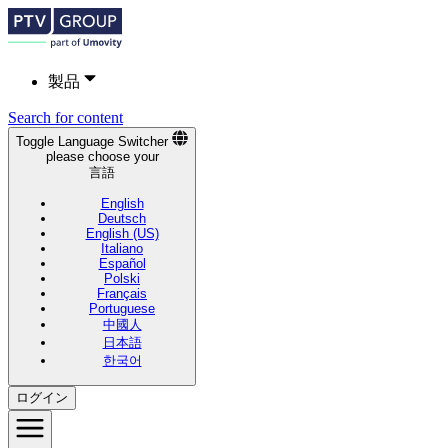
製品
Search for content
Toggle Language Switcher
please choose your
言語
English
Deutsch
English (US)
Italiano
Español
Polski
Français
Portuguese
中國人
日本語
한국어
ログイン