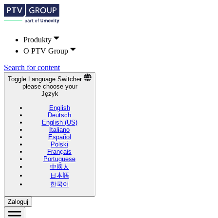
Produkty
O PTV Group
Search for content
Toggle Language Switcher
please choose your
Język
English
Deutsch
English (US)
Italiano
Español
Polski
Français
Portuguese
中國人
日本語
한국어
Zaloguj