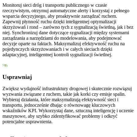
Monitoruj sieci dróg i transportu publicznego w czasie
rzeczywistym, otrzymuj automatyczne alerty i korzystaj z pełnego
wsparcia decyzyjnego, aby proaktywnie zarządzać ruchem.
Zapewnij płynność ruchu dzięki inteligentnej optymalizacji
skrzyżowań i rond – zarówno tych z sygnalizacją świetlną, jak i bez
niej. Synchronizuj dane dotyczące sygnalizacji między systemami
zarządzania a narzędziami do modelowania, aby podejmować
decyzje oparte na faktach. Maksymalizuj efektywność ruchu na
pojedynczych skrzyżowaniach i w całych sieciach dzięki
adaptacyjnej, inteligentnej kontroli sygnalizacji świetlnej.
Usprawniaj
Zwiększ wydajność infrastruktury drogowej i skutecznie rozwiązuj
wyzwania związane z ruchem, takie jak korki czy emisje spalin.
Wybieraj działania, które maksymalizują efektywność sieci i
transportu, jednocześnie dbając o równowagę kluczowych
wskaźników KPI. Wykorzystaj dane, sztuczną inteligencję i uczenie
maszynowe, aby szybko zidentyfikować problemy i odkryć
potencjalne usprawnienia.