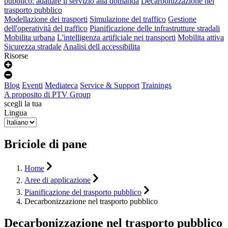
pubblico: adattare il servizio alla domanda
Decarbonizzazione nel
trasporto pubblico
Modellazione dei trasporti
Simulazione del traffico
Gestione
dell'operatività del traffico
Pianificazione delle infrastrutture stradali
Mobilita urbana
L'intelligenza artificiale nei transporti
Mobilita attiva
Sicurezza stradale
Analisi dell accessibilita
Risorse
Blog
Eventi
Mediateca
Service & Support
Trainings
A proposito di PTV Group
scegli la tua
Lingua
Briciole di pane
Home
Aree di applicazione
Pianificazione del trasporto pubblico
Decarbonizzazione nel trasporto pubblico
Decarbonizzazione nel trasporto pubblico