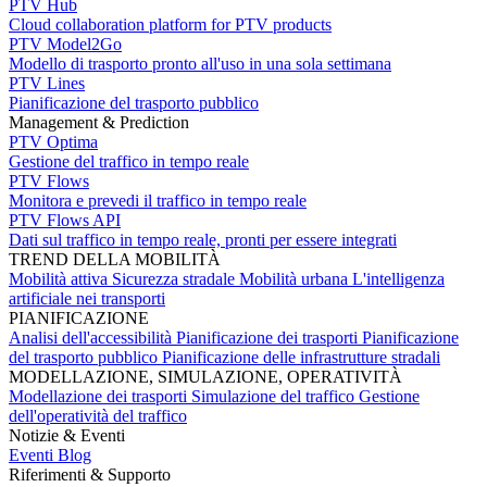
PTV Hub
Cloud collaboration platform for PTV products
PTV Model2Go
Modello di trasporto pronto all'uso in una sola settimana
PTV Lines
Pianificazione del trasporto pubblico
Management & Prediction
PTV Optima
Gestione del traffico in tempo reale
PTV Flows
Monitora e prevedi il traffico in tempo reale
PTV Flows API
Dati sul traffico in tempo reale, pronti per essere integrati
TREND DELLA MOBILITÀ
Mobilità attiva
Sicurezza stradale
Mobilità urbana
L'intelligenza
artificiale nei transporti
PIANIFICAZIONE
Analisi dell'accessibilità
Pianificazione dei trasporti
Pianificazione
del trasporto pubblico
Pianificazione delle infrastrutture stradali
MODELLAZIONE, SIMULAZIONE, OPERATIVITÀ
Modellazione dei trasporti
Simulazione del traffico
Gestione
dell'operatività del traffico
Notizie & Eventi
Eventi
Blog
Riferimenti & Supporto