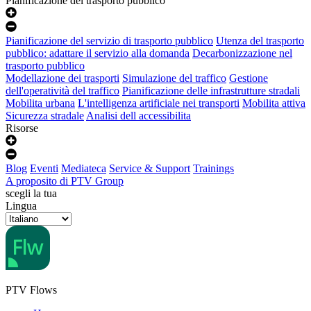
Pianificazione del trasporto pubblico
Pianificazione del servizio di trasporto pubblico
Utenza del trasporto
pubblico: adattare il servizio alla domanda
Decarbonizzazione nel
trasporto pubblico
Modellazione dei trasporti
Simulazione del traffico
Gestione
dell'operatività del traffico
Pianificazione delle infrastrutture stradali
Mobilita urbana
L'intelligenza artificiale nei transporti
Mobilita attiva
Sicurezza stradale
Analisi dell accessibilita
Risorse
Blog
Eventi
Mediateca
Service & Support
Trainings
A proposito di PTV Group
scegli la tua
Lingua
PTV Flows