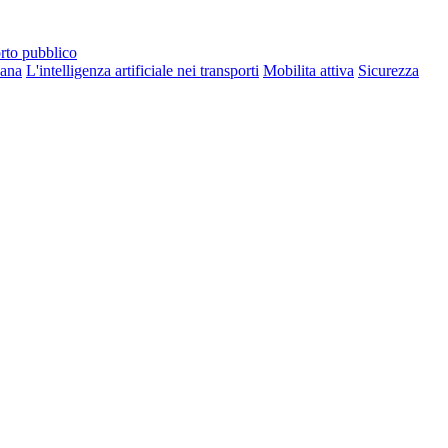
rto pubblico
bana
L'intelligenza artificiale nei transporti
Mobilita attiva
Sicurezza