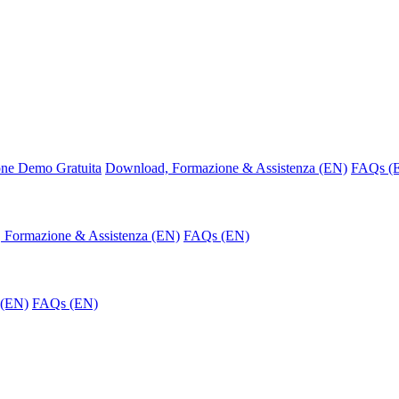
one Demo Gratuita
Download, Formazione & Assistenza (EN)
FAQs (
 Formazione & Assistenza (EN)
FAQs (EN)
 (EN)
FAQs (EN)