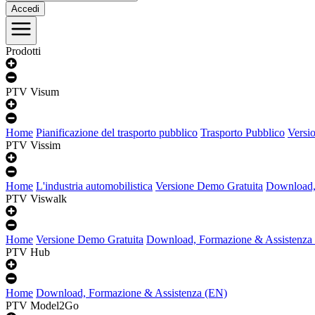
Accedi
Prodotti
PTV Visum
Home
Pianificazione del trasporto pubblico
Trasporto Pubblico
Versi
PTV Vissim
Home
L'industria automobilistica
Versione Demo Gratuita
Download,
PTV Viswalk
Home
Versione Demo Gratuita
Download, Formazione & Assistenza
PTV Hub
Home
Download, Formazione & Assistenza (EN)
PTV Model2Go