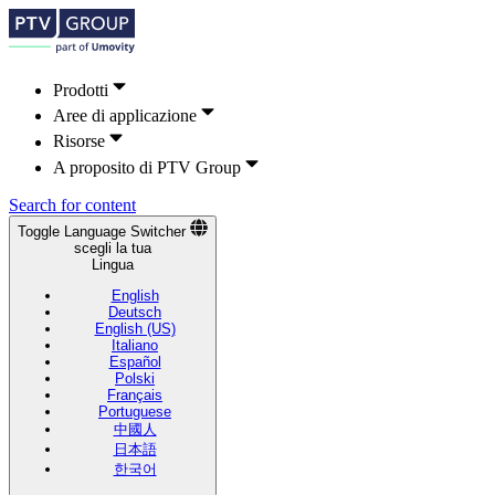
Prodotti
Aree di applicazione
Risorse
A proposito di PTV Group
Search for content
Toggle Language Switcher
scegli la tua
Lingua
English
Deutsch
English (US)
Italiano
Español
Polski
Français
Portuguese
中國人
日本語
한국어