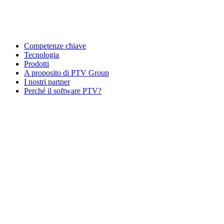
Competenze chiave
Tecnologia
Prodotti
A proposito di PTV Group
I nostri partner
Perché il software PTV?