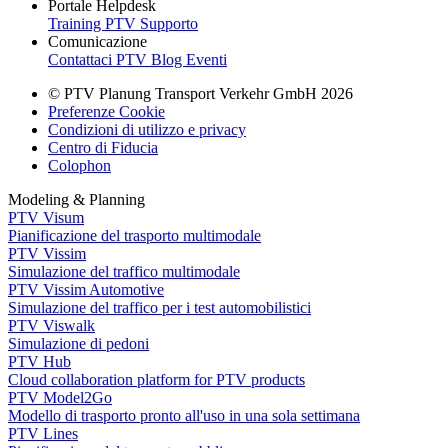
Portale Helpdesk
Training PTV
Supporto
Comunicazione
Contattaci
PTV Blog
Eventi
© PTV Planung Transport Verkehr GmbH 2026
Preferenze Cookie
Condizioni di utilizzo e privacy
Centro di Fiducia
Colophon
Modeling & Planning
PTV Visum
Pianificazione del trasporto multimodale
PTV Vissim
Simulazione del traffico multimodale
PTV Vissim Automotive
Simulazione del traffico per i test automobilistici
PTV Viswalk
Simulazione di pedoni
PTV Hub
Cloud collaboration platform for PTV products
PTV Model2Go
Modello di trasporto pronto all'uso in una sola settimana
PTV Lines