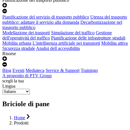
Pianificazione del trasporto pubblico
Pianificazione del servizio di trasporto pubblico
Utenza del trasporto
pubblico: adattare il servizio alla domanda
Decarbonizzazione nel
trasporto pubblico
Modellazione dei trasporti
Simulazione del traffico
Gestione
dell'operatività del traffico
Pianificazione delle infrastrutture stradali
Mobilita urbana
L'intelligenza artificiale nei transporti
Mobilita attiva
Sicurezza stradale
Analisi dell accessibilita
Risorse
Blog
Eventi
Mediateca
Service & Support
Trainings
A proposito di PTV Group
scegli la tua
Lingua
Briciole di pane
Home
Prodotti