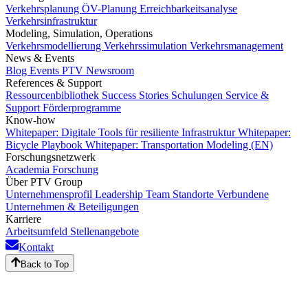
Verkehrsplanung
ÖV-Planung
Erreichbarkeitsanalyse
Verkehrsinfrastruktur
Modeling, Simulation, Operations
Verkehrsmodellierung
Verkehrssimulation
Verkehrsmanagement
News & Events
Blog
Events
PTV Newsroom
References & Support
Ressourcenbibliothek
Success Stories
Schulungen
Service &
Support
Förderprogramme
Know-how
Whitepaper: Digitale Tools für resiliente Infrastruktur
Whitepaper:
Bicycle Playbook
Whitepaper: Transportation Modeling (EN)
Forschungsnetzwerk
Academia
Forschung
Über PTV Group
Unternehmensprofil
Leadership Team
Standorte
Verbundene
Unternehmen & Beteiligungen
Karriere
Arbeitsumfeld
Stellenangebote
Kontakt
Back to Top