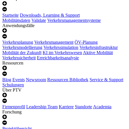
Startseite
Downloads, Learning & Support
Mobilitätsdaten
Validate
Verkehrsmanagementsysteme
Anwendungsfälle
Verkehrsplanung
Verkehrsmanagement
ÖV-Planung
Verkehrsmodellierung
Verkehrssimulation
Verkehrsinfrastruktur
Mobilität der Zukunft
KI im Verkehrswesen
Aktive Mobilität
Verkehrssicherheit
Erreichbarkeitsanalysie
Ressourcen
Blog
Events
Newsroom
Ressourcen Bibliothek
Service & Support
Schulungen
Über PTV
Firmenprofil
Leadership Team
Karriere
Standorte
Academia
Forschung
Projektübersicht