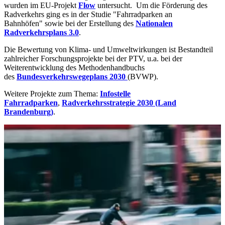
wurden im EU-Projekt
Flow
untersucht.
Um die Förderung des
Radverkehrs ging es in der Studie "Fahrradparken an
Bahnhöfen" sowie bei der Erstellung des
Nationalen
Radverkehrsplans 3.0
.
Die Bewertung von Klima- und Umweltwirkungen
ist Bestandteil
zahlreicher Forschungsprojekte bei der PTV, u.a. bei der
Weiterentwicklung des Methodenhandbuchs
des
Bundesverkehrswegeplans 2030
(BVWP).
Weitere Projekte zum Thema:
Infostelle
Fahrradparken
,
Radverkehrsstrategie 2030 (Land
Brandenburg)
.