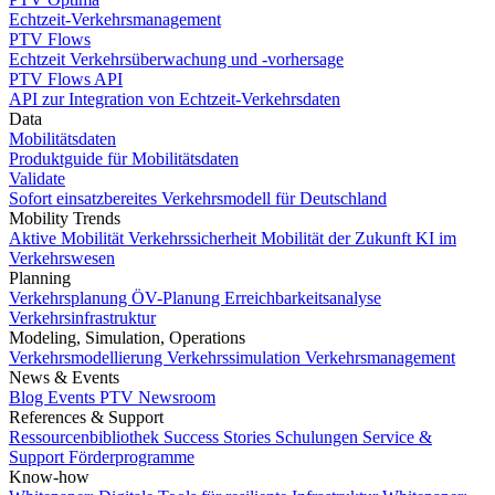
Echtzeit-Verkehrsmanagement
PTV Flows
Echtzeit Verkehrsüberwachung und -vorhersage
PTV Flows API
API zur Integration von Echtzeit-Verkehrsdaten
Data
Mobilitätsdaten
Produktguide für Mobilitätsdaten
Validate
Sofort einsatzbereites Verkehrsmodell für Deutschland
Mobility Trends
Aktive Mobilität
Verkehrssicherheit
Mobilität der Zukunft
KI im
Verkehrswesen
Planning
Verkehrsplanung
ÖV-Planung
Erreichbarkeitsanalyse
Verkehrsinfrastruktur
Modeling, Simulation, Operations
Verkehrsmodellierung
Verkehrssimulation
Verkehrsmanagement
News & Events
Blog
Events
PTV Newsroom
References & Support
Ressourcenbibliothek
Success Stories
Schulungen
Service &
Support
Förderprogramme
Know-how