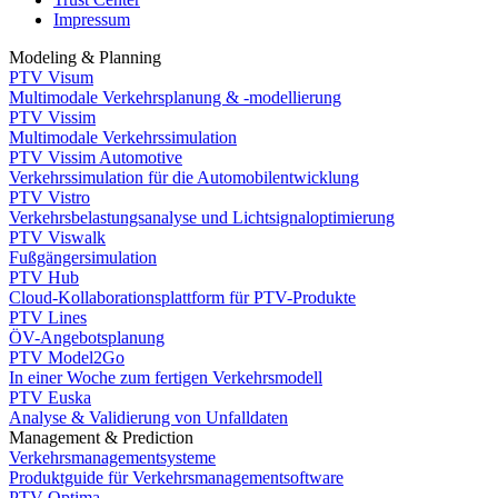
Impressum
Modeling & Planning
PTV Visum
Multimodale Verkehrsplanung & -modellierung
PTV Vissim
Multimodale Verkehrssimulation
PTV Vissim Automotive
Verkehrssimulation für die Automobilentwicklung
PTV Vistro
Verkehrsbelastungsanalyse und Lichtsignaloptimierung
PTV Viswalk
Fußgängersimulation
PTV Hub
Cloud-Kollaborationsplattform für PTV-Produkte
PTV Lines
ÖV-Angebotsplanung
PTV Model2Go
In einer Woche zum fertigen Verkehrsmodell
PTV Euska
Analyse & Validierung von Unfalldaten
Management & Prediction
Verkehrsmanagementsysteme
Produktguide für Verkehrsmanagementsoftware
PTV Optima