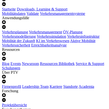
Startseite
Downloads, Learning & Support
Mobilitätsdaten
Validate
Verkehrsmanagementsysteme
Anwendungsfälle
Verkehrsplanung
Verkehrsmanagement
ÖV-Planung
Verkehrsmodellierung
Verkehrssimulation
Verkehrsinfrastruktur
Mobilität der Zukunft
KI im Verkehrswesen
Aktive Mobilität
Verkehrssicherheit
Erreichbarkeitsanalysie
Ressourcen
Blog
Events
Newsroom
Ressourcen Bibliothek
Service & Support
Schulungen
Über PTV
Firmenprofil
Leadership Team
Karriere
Standorte
Academia
Forschung
Projektübersicht