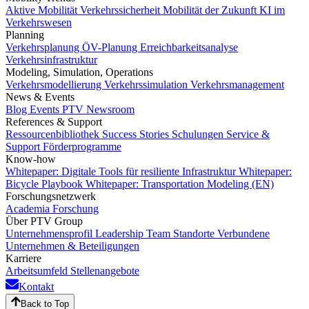
Aktive Mobilität
Verkehrssicherheit
Mobilität der Zukunft
KI im
Verkehrswesen
Planning
Verkehrsplanung
ÖV-Planung
Erreichbarkeitsanalyse
Verkehrsinfrastruktur
Modeling, Simulation, Operations
Verkehrsmodellierung
Verkehrssimulation
Verkehrsmanagement
News & Events
Blog
Events
PTV Newsroom
References & Support
Ressourcenbibliothek
Success Stories
Schulungen
Service &
Support
Förderprogramme
Know-how
Whitepaper: Digitale Tools für resiliente Infrastruktur
Whitepaper:
Bicycle Playbook
Whitepaper: Transportation Modeling (EN)
Forschungsnetzwerk
Academia
Forschung
Über PTV Group
Unternehmensprofil
Leadership Team
Standorte
Verbundene
Unternehmen & Beteiligungen
Karriere
Arbeitsumfeld
Stellenangebote
Kontakt
Back to Top