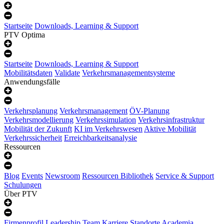
Startseite
Downloads, Learning & Support
PTV Optima
Startseite
Downloads, Learning & Support
Mobilitätsdaten
Validate
Verkehrsmanagementsysteme
Anwendungsfälle
Verkehrsplanung
Verkehrsmanagement
ÖV-Planung
Verkehrsmodellierung
Verkehrssimulation
Verkehrsinfrastruktur
Mobilität der Zukunft
KI im Verkehrswesen
Aktive Mobilität
Verkehrssicherheit
Erreichbarkeitsanalysie
Ressourcen
Blog
Events
Newsroom
Ressourcen Bibliothek
Service & Support
Schulungen
Über PTV
Firmenprofil
Leadership Team
Karriere
Standorte
Academia