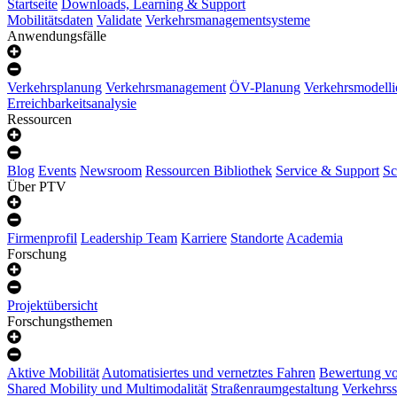
Startseite
Downloads, Learning & Support
Mobilitätsdaten
Validate
Verkehrsmanagementsysteme
Anwendungsfälle
Verkehrsplanung
Verkehrsmanagement
ÖV-Planung
Verkehrsmodelli
Erreichbarkeitsanalysie
Ressourcen
Blog
Events
Newsroom
Ressourcen Bibliothek
Service & Support
Sc
Über PTV
Firmenprofil
Leadership Team
Karriere
Standorte
Academia
Forschung
Projektübersicht
Forschungsthemen
Aktive Mobilität
Automatisiertes und vernetztes Fahren
Bewertung vo
Shared Mobility und Multimodalität
Straßenraumgestaltung
Verkehrss