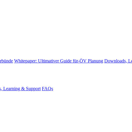
erbünde
Whitepaper: Ultimativer Guide für-ÖV Planung
Downloads, Le
, Learning & Support
FAQs