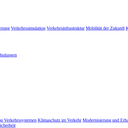
erung
Verkehrssimulation
Verkehrsinfrastruktur
Mobilität der Zukunft
K
hulungen
n Verkehrssystemen
Klimaschutz im Verkehr
Modernisierung und Erhal
icherheit