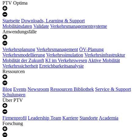
PTV Optima
Startseite
Downloads, Learning & Support
Mobilitätsdaten
Validate
Verkehrsmanagementsysteme
Anwendungsfälle
Verkehrsplanung
Verkehrsmanagement
ÖV-Planung
Verkehrsmodellierung
Verkehrssimulation
Verkehrsinfrastruktur
Mobilität der Zukunft
KI im Verkehrswesen
Aktive Mobilität
Verkehrssicherheit
Erreichbarkeitsanalysie
Ressourcen
Blog
Events
Newsroom
Ressourcen Bibliothek
Service & Support
Schulungen
Über PTV
Firmenprofil
Leadership Team
Karriere
Standorte
Academia
Forschung