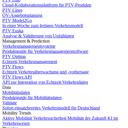
Cloud-Kollaborationsplattform für PTV-Produkte
PTV Lines
ÖV-Angebotsplanung
PTV Model2Go
In einer Woche zum fertigen Verkehrsmodell
PTV Euska
Analyse & Validierung von Unfalldaten
Management & Prediction
Verkehrsmanagementsysteme
Produktguide für Verkehrsmanagementsoftware
PTV Optima
Echtzeit-Verkehrsmanagement
PTV Flows
Echtzeit Verkehrsüberwachung und -vorhersage
PTV Flows API
API zur Integration von Echtzeit-Verkehrsdaten
Data
Mobilitätsdaten
Produktguide für Mobilitätsdaten
Validate
Sofort einsatzbereites Verkehrsmodell für Deutschland
Mobility Trends
Aktive Mobilität
Verkehrssicherheit
Mobilität der Zukunft
KI im
Verkehrswesen