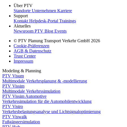
Über PTV
Standorte
Unternehmen
Karriere
Support
Kontakt
Helpdesk-Portal
Trainings
Aktuelles
Newsroom
PTV Blog
Events
© PTV Planung Transport Verkehr GmbH 2026
Cookie-Präferenzen
AGB & Datenschutz
Trust Center
Impressum
Modeling & Planning
PTV Visum
Multimodale Verkehrsplanung & -modellierung
PTV Vissim
Multimodale Verkehrssimulation
PTV Vissim Automotive
Verkehrssimulation für die Automobilentwicklung
PTV Vistro
Verkehrsbelastungsanalyse und Lichtsignaloptimierung
PTV Viswalk
Fußgängersimulation
PTV Hub