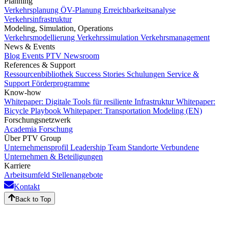
Planning
Verkehrsplanung
ÖV-Planung
Erreichbarkeitsanalyse
Verkehrsinfrastruktur
Modeling, Simulation, Operations
Verkehrsmodellierung
Verkehrssimulation
Verkehrsmanagement
News & Events
Blog
Events
PTV Newsroom
References & Support
Ressourcenbibliothek
Success Stories
Schulungen
Service &
Support
Förderprogramme
Know-how
Whitepaper: Digitale Tools für resiliente Infrastruktur
Whitepaper:
Bicycle Playbook
Whitepaper: Transportation Modeling (EN)
Forschungsnetzwerk
Academia
Forschung
Über PTV Group
Unternehmensprofil
Leadership Team
Standorte
Verbundene
Unternehmen & Beteiligungen
Karriere
Arbeitsumfeld
Stellenangebote
Kontakt
Back to Top