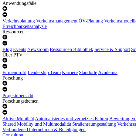
Anwendungsfälle
Verkehrsplanung
Verkehrsmanagement
ÖV-Planung
Verkehrsmodelli
Erreichbarkeitsanalysie
Ressourcen
Blog
Events
Newsroom
Ressourcen Bibliothek
Service & Support
Sc
Über PTV
Firmenprofil
Leadership Team
Karriere
Standorte
Academia
Forschung
Projektübersicht
Forschungsthemen
Aktive Mobilität
Automatisiertes und vernetztes Fahren
Bewertung vo
Shared Mobility und Multimodalität
Straßenraumgestaltung
Verkehrss
Verbundene Unternehmen & Beteiligungen
Consulting