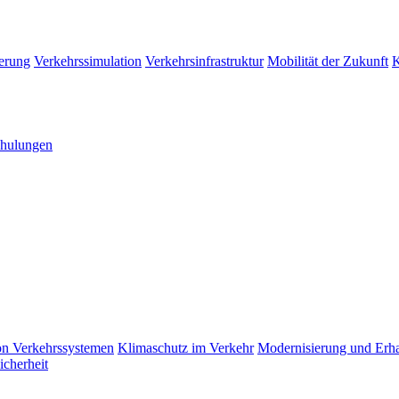
erung
Verkehrssimulation
Verkehrsinfrastruktur
Mobilität der Zukunft
K
hulungen
n Verkehrssystemen
Klimaschutz im Verkehr
Modernisierung und Erhal
icherheit