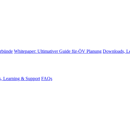
erbünde
Whitepaper: Ultimativer Guide für-ÖV Planung
Downloads, Le
, Learning & Support
FAQs