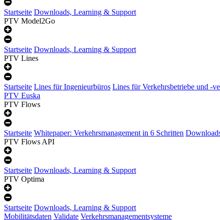
Startseite
Downloads, Learning & Support
PTV Model2Go
Startseite
Downloads, Learning & Support
PTV Lines
Startseite
Lines für Ingenieurbüros
Lines für Verkehrsbetriebe und -v
PTV Euska
PTV Flows
Startseite
Whitepaper: Verkehrsmanagement in 6 Schritten
Downloads
PTV Flows API
Startseite
Downloads, Learning & Support
PTV Optima
Startseite
Downloads, Learning & Support
Mobilitätsdaten
Validate
Verkehrsmanagementsysteme