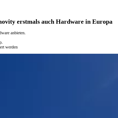
movity erstmals auch Hardware in Europa
dware anbieten.
up.
ert werden