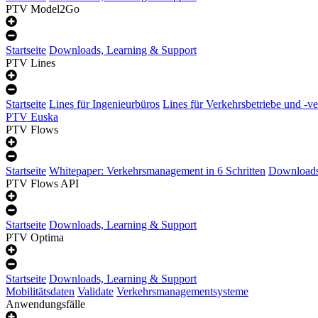
PTV Model2Go
Startseite
Downloads, Learning & Support
PTV Lines
Startseite
Lines für Ingenieurbüros
Lines für Verkehrsbetriebe und -v
PTV Euska
PTV Flows
Startseite
Whitepaper: Verkehrsmanagement in 6 Schritten
Downloads
PTV Flows API
Startseite
Downloads, Learning & Support
PTV Optima
Startseite
Downloads, Learning & Support
Mobilitätsdaten
Validate
Verkehrsmanagementsysteme
Anwendungsfälle