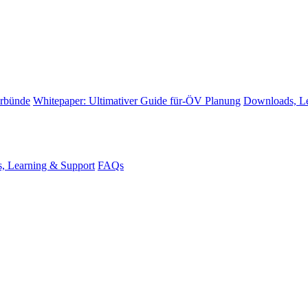
erbünde
Whitepaper: Ultimativer Guide für-ÖV Planung
Downloads, Le
, Learning & Support
FAQs