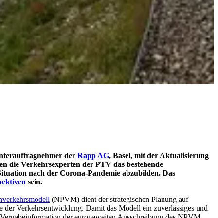
Unterauftragnehmer der
Rapp AG
, Basel, mit der Aktualisierung
llen die Verkehrsexperten der PTV das bestehende
e Situation nach der Corona-Pandemie abzubilden. Das
pektiven
sein.
nverkehrsmodell
(NPVM) dient der strategischen Planung auf
 der Verkehrsentwicklung. Damit das Modell ein zuverlässiges und
 die Vergabeinformation der europaweiten Ausschreibung des NPVM