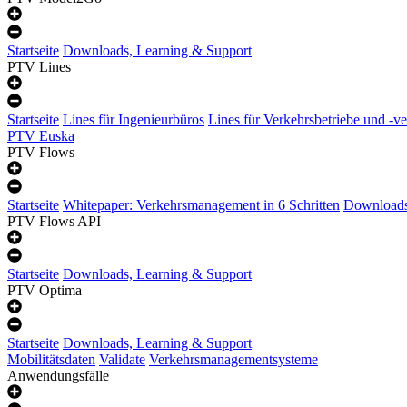
Startseite
Downloads, Learning & Support
PTV Lines
Startseite
Lines für Ingenieurbüros
Lines für Verkehrsbetriebe und -v
PTV Euska
PTV Flows
Startseite
Whitepaper: Verkehrsmanagement in 6 Schritten
Downloads
PTV Flows API
Startseite
Downloads, Learning & Support
PTV Optima
Startseite
Downloads, Learning & Support
Mobilitätsdaten
Validate
Verkehrsmanagementsysteme
Anwendungsfälle