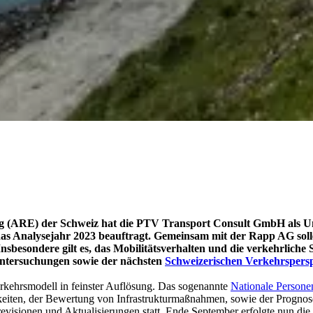
ng (ARE) der Schweiz hat die PTV Transport Consult GmbH als 
r das Analysejahr 2023 beauftragt. Gemeinsam mit der Rapp AG so
Insbesondere gilt es, das Mobilitätsverhalten und die verkehrlich
 Untersuchungen sowie der nächsten
Schweizerischen Verkehrspers
erkehrsmodell in feinster Auflösung. Das sogenannte
Nationale Persone
eiten, der Bewertung von Infrastrukturmaßnahmen, sowie der Prognose
llrevisionen und Aktualisierungen statt. Ende September erfolgte nun