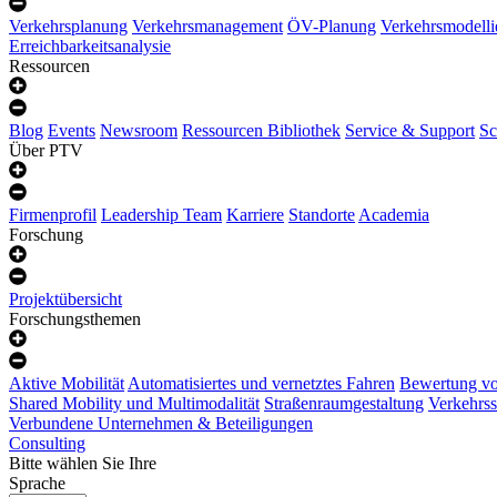
Verkehrsplanung
Verkehrsmanagement
ÖV-Planung
Verkehrsmodelli
Erreichbarkeitsanalysie
Ressourcen
Blog
Events
Newsroom
Ressourcen Bibliothek
Service & Support
Sc
Über PTV
Firmenprofil
Leadership Team
Karriere
Standorte
Academia
Forschung
Projektübersicht
Forschungsthemen
Aktive Mobilität
Automatisiertes und vernetztes Fahren
Bewertung vo
Shared Mobility und Multimodalität
Straßenraumgestaltung
Verkehrss
Verbundene Unternehmen & Beteiligungen
Consulting
Bitte wählen Sie Ihre
Sprache