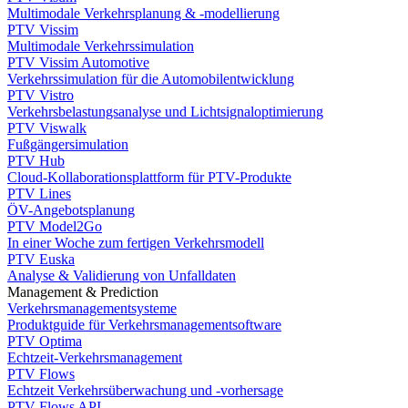
Multimodale Verkehrsplanung & -modellierung
PTV Vissim
Multimodale Verkehrssimulation
PTV Vissim Automotive
Verkehrssimulation für die Automobilentwicklung
PTV Vistro
Verkehrsbelastungsanalyse und Lichtsignaloptimierung
PTV Viswalk
Fußgängersimulation
PTV Hub
Cloud-Kollaborationsplattform für PTV-Produkte
PTV Lines
ÖV-Angebotsplanung
PTV Model2Go
In einer Woche zum fertigen Verkehrsmodell
PTV Euska
Analyse & Validierung von Unfalldaten
Management & Prediction
Verkehrsmanagementsysteme
Produktguide für Verkehrsmanagementsoftware
PTV Optima
Echtzeit-Verkehrsmanagement
PTV Flows
Echtzeit Verkehrsüberwachung und -vorhersage
PTV Flows API