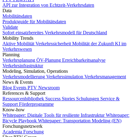
API zur Integration von Echtzeit-Verkehrsdaten
Data
Mobilitätsdaten
Produktguide für Mobilitätsdaten
Validate
Sofort einsatzbereites Verkehrsmodell für Deutschland
Mobility Trends
Aktive Mobilität
Verkehrssicherheit
Mobilität der Zukunft
KI im
Verkehrswesen
Planning
Verkehrsplanung
ÖV-Planung
Erreichbarkeitsanalyse
Verkehrsinfrastruktur
Modeling, Simulation, Operations
Verkehrsmodellierung
Verkehrssimulation
Verkehrsmanagement
News & Events
Blog
Events
PTV Newsroom
References & Support
Ressourcenbibliothek
Success Stories
Schulungen
Service &
Support
Förderprogramme
Know-how
Whitepaper: Digitale Tools für resiliente Infrastruktur
Whitepaper:
Bicycle Playbook
Whitepaper: Transportation Modeling (EN)
Forschungsnetzwerk
Academia
Forschung