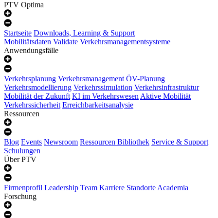
PTV Optima
Startseite
Downloads, Learning & Support
Mobilitätsdaten
Validate
Verkehrsmanagementsysteme
Anwendungsfälle
Verkehrsplanung
Verkehrsmanagement
ÖV-Planung
Verkehrsmodellierung
Verkehrssimulation
Verkehrsinfrastruktur
Mobilität der Zukunft
KI im Verkehrswesen
Aktive Mobilität
Verkehrssicherheit
Erreichbarkeitsanalysie
Ressourcen
Blog
Events
Newsroom
Ressourcen Bibliothek
Service & Support
Schulungen
Über PTV
Firmenprofil
Leadership Team
Karriere
Standorte
Academia
Forschung